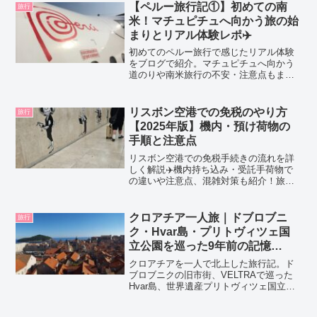
【ペルー旅行記①】初めての南
旅行
米！マチュピチュへ向かう旅の始
まりとリアル体験レポ✈️
初めてのペルー旅行で感じたリアル体験
をブログで紹介。マチュピチュへ向かう
道のりや南米旅行の不安・注意点もまと
めました。これからペルーに行く方の参
考になる情報をお届けします。
リスボン空港での免税のやり方
旅行
【2025年版】機内・預け荷物の
手順と注意点
リスボン空港での免税手続きの流れを詳
しく解説✈️機内持ち込み・受託手荷物で
の違いや注意点、混雑対策も紹介！旅行
前にチェック👀
クロアチア一人旅｜ドブロブニ
旅行
ク・Hvar島・プリトヴィツェ国
立公園を巡った9年前の記憶
【2016年】
クロアチアを一人で北上した旅行記。ド
ブロブニクの旧市街、VELTRAで巡った
Hvar島、世界遺産プリトヴィツェ国立公
園まで、実体験を写真付きでレポートし
ます。