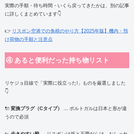
実際の手順・待ち時間・いくら戻ってきたかは、別の記事
に詳しくまとめています👇
👉
リスボン空港での免税のやり方【2025年版】機内・預
け荷物の手順と注意点
④ あると便利だった持ち物リスト
リケジョ目線で「実際に役立った!」ものを厳選しました
👇
🔌
変換プラグ（Cタイプ）
… ポルトガルは日本と形が違
うので必須
👟
歩きやすい靴
… リスボンは坂と石畳だらけ。おしゃれ