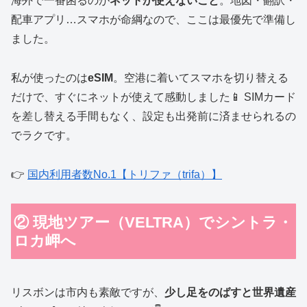
海外で一番困るのが
ネットが使えないこと
。地図・翻訳・
配車アプリ…スマホが命綱なので、ここは最優先で準備し
ました。
私が使ったのは
eSIM
。空港に着いてスマホを切り替える
だけで、すぐにネットが使えて感動しました📱 SIMカード
を差し替える手間もなく、設定も出発前に済ませられるの
でラクです。
👉
国内利用者数No.1【トリファ（trifa）】
② 現地ツアー（VELTRA）でシントラ・
ロカ岬へ
リスボンは市内も素敵ですが、
少し足をのばすと世界遺産