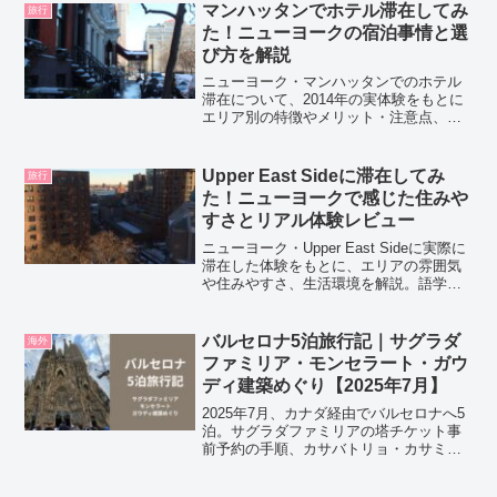
マンハッタンでホテル滞在してみ
旅行
た！ニューヨークの宿泊事情と選
び方を解説
ニューヨーク・マンハッタンでのホテル
滞在について、2014年の実体験をもとに
エリア別の特徴やメリット・注意点、ホ
テル選びのポイントを解説。円安や物価
上昇を踏まえた2026年視点でも参考にな
る内容です。
Upper East Sideに滞在してみ
旅行
た！ニューヨークで感じた住みや
すさとリアル体験レビュー
ニューヨーク・Upper East Sideに実際に
滞在した体験をもとに、エリアの雰囲気
や住みやすさ、生活環境を解説。語学留
学や長期滞在を検討している方に向け
て、リアルな視点でメリット・注意点を
まとめています。
バルセロナ5泊旅行記｜サグラダ
海外
ファミリア・モンセラート・ガウ
ディ建築めぐり【2025年7月】
2025年7月、カナダ経由でバルセロナへ5
泊。サグラダファミリアの塔チケット事
前予約の手順、カサバトリョ・カサミ
ラ・グエル公園などガウディ建築めぐ
り、台湾人の友人と行ったモンセラート