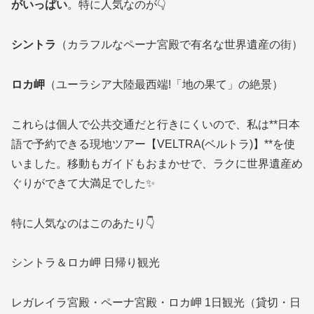
がいっぱい
。特に人気なのが👇
シントラ
（カラフルなペーナ宮殿で有名な世界遺産の街）
ロカ岬
（ユーラシア大陸最西端!「地の果て」の絶景）
これらは個人で公共交通だと行きにくいので、私は**日本
語で予約できる現地ツアー【VELTRA(ベルトラ)】**を使
いました。移動もガイドもおまかせで、ラクに世界遺産め
ぐりができて大満足でした✨
特に人気なのはこのあたり👇
シントラ＆ロカ岬 日帰り観光
レガレイラ宮殿・ペーナ宮殿・ロカ岬 1日観光（貸切・日