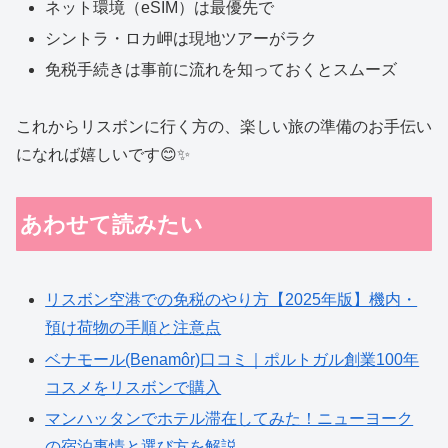
ネット環境（eSIM）は最優先で
シントラ・ロカ岬は現地ツアーがラク
免税手続きは事前に流れを知っておくとスムーズ
これからリスボンに行く方の、楽しい旅の準備のお手伝い
になれば嬉しいです😊✨
あわせて読みたい
リスボン空港での免税のやり方【2025年版】機内・
預け荷物の手順と注意点
ベナモール(Benamôr)口コミ｜ポルトガル創業100年
コスメをリスボンで購入
マンハッタンでホテル滞在してみた！ニューヨーク
の宿泊事情と選び方を解説