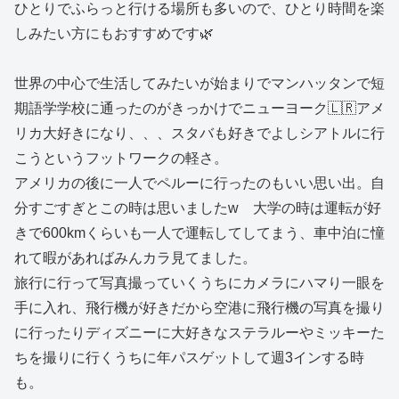
ひとりでふらっと行ける場所も多いので、ひとり時間を楽
しみたい方にもおすすめです🌿
世界の中心で生活してみたいが始まりでマンハッタンで短
期語学学校に通ったのがきっかけでニューヨーク🇱🇷アメ
リカ大好きになり、、、スタバも好きでよしシアトルに行
こうというフットワークの軽さ。
アメリカの後に一人でペルーに行ったのもいい思い出。自
分すごすぎとこの時は思いましたw 大学の時は運転が好
きで600kmくらいも一人で運転してしてまう、車中泊に憧
れて暇があればみんカラ見てました。
旅行に行って写真撮っていくうちにカメラにハマり一眼を
手に入れ、飛行機が好きだから空港に飛行機の写真を撮り
に行ったりディズニーに大好きなステラルーやミッキーた
ちを撮りに行くうちに年パスゲットして週3インする時
も。