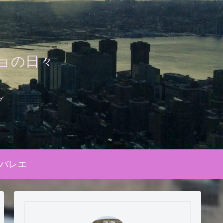
ョの日々
グ
バレエ