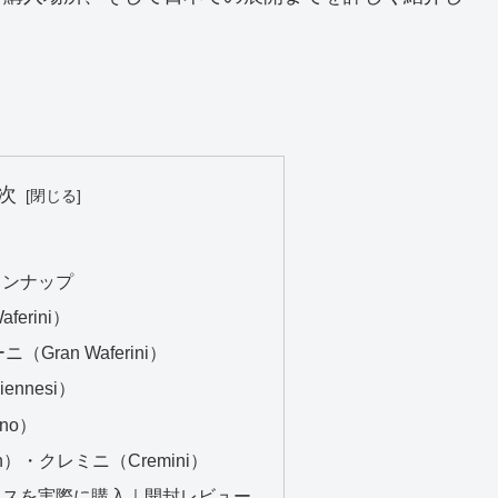
次
？
インナップ
erini）
Gran Waferini）
nnesi）
no）
n）・クレミニ（Cremini）
ックスを実際に購入｜開封レビュー