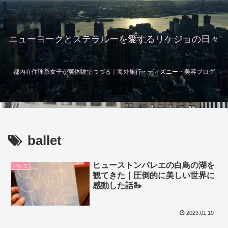
ニューヨークとステラルーを愛するリケジョの日々
都内在住理系女子が実体験でつづる｜海外旅行・ディズニー・美容ブログ
ballet
ヒューストンバレエの白鳥の湖を
バレエ
観てきた｜圧倒的に美しい世界に
感動した話🦢
2023.01.19