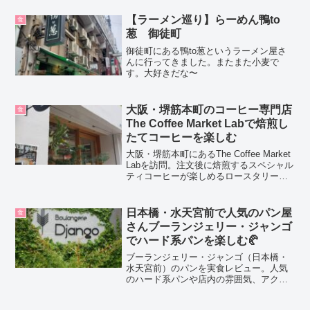
す。
【ラーメン巡り】らーめん鴨to
食
葱 御徒町
御徒町にある鴨to葱というラーメン屋さ
んに行ってきました。またまた小麦で
す。大好きだな〜
大阪・堺筋本町のコーヒー専門店
食
The Coffee Market Labで焙煎し
たてコーヒーを楽しむ
大阪・堺筋本町にあるThe Coffee Market
Labを訪問。注文後に焙煎するスペシャル
ティコーヒーが楽しめるロースタリーカ
フェで、コーヒー好きにおすすめの一軒
です。
日本橋・水天宮前で人気のパン屋
食
さんブーランジェリー・ジャンゴ
でハード系パンを楽しむ🥐
ブーランジェリー・ジャンゴ（日本橋・
水天宮前）のパンを実食レビュー。人気
のハード系パンや店内の雰囲気、アクセ
ス情報まで詳しく紹介。東京でおすすめ
のベーカリーを探している方にぴったり