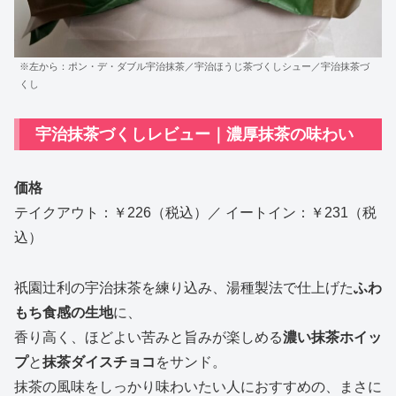
※左から：ポン・デ・ダブル宇治抹茶／宇治ほうじ茶づくしシュー／宇治抹茶づ
くし
宇治抹茶づくしレビュー｜濃厚抹茶の味わい
価格
テイクアウト：￥226（税込）／ イートイン：￥231（税
込）
祇園辻利の宇治抹茶を練り込み、湯種製法で仕上げた
ふわ
もち食感の生地
に、
香り高く、ほどよい苦みと旨みが楽しめる
濃い抹茶ホイッ
プ
と
抹茶ダイスチョコ
をサンド。
抹茶の風味をしっかり味わいたい人におすすめの、まさに