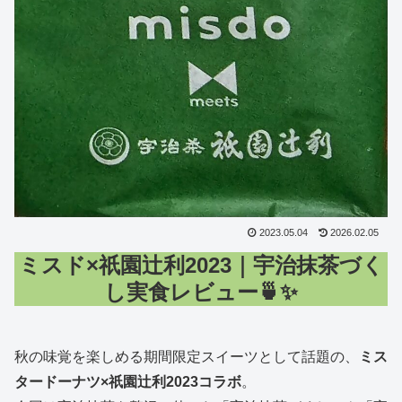
2023.05.04
2026.02.05
ミスド×祇園辻利2023｜宇治抹茶づく
し実食レビュー🍵✨
秋の味覚を楽しめる期間限定スイーツとして話題の、
ミス
タードーナツ×祇園辻利2023コラボ
。