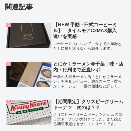
関連記事
【NEW 手動・臼式コーヒーミ
食
ル】 タイムモアC2MAX購入
違いを実感
コーヒーミルについて、今までの遍歴と
ともに振り返りながら紹介します。
とにかくラーメン＠千葉｜味・店
食
内・行列まで正直レポ
千葉の人気ラーメン店「とにかくラーメ
ン」を実食レビュー。濃厚スープ・柔ら
かチャーシュー・麺の相性など詳しく紹
介します。千葉で本気の一杯を探すなら
必見！
【期間限定】クリスピークリーム
食
ドーナツ 次のは？？
クリスピークリームドーナツとlotusのコ
ラボドーナツが大好きでした。また始ま
る期間限定はセサミストリートです。こ
れも食べに行きたいなあと思っていま