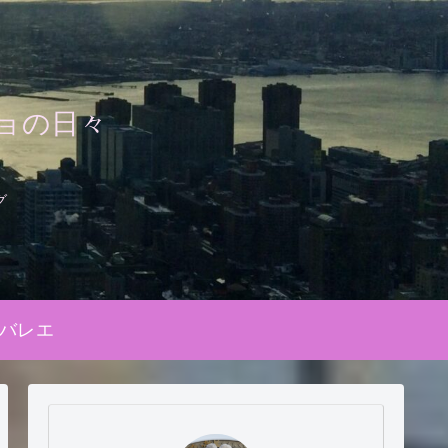
ョの日々
グ
バレエ